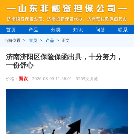
首页
产品
分类
知识
问答
联系
当前位置 >
首页
>
产品
> 正文
济南济阳区保险保函出具，十分努力，
一份舒心
面议
价格：
2026-08-05 11:56:01 5263次浏览