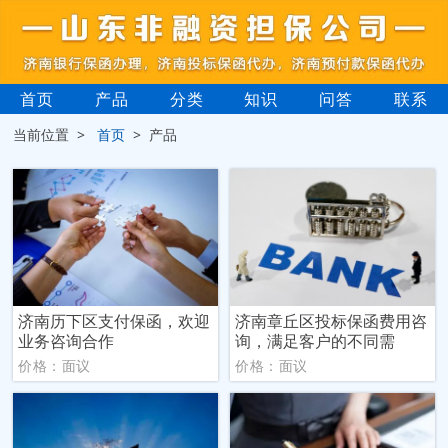
首页
产品
分类
知识
问答
联系
当前位置 >
首页
> 产品
济南历下区支付保函，欢迎
济南章丘区投标保函费用咨
业务咨询合作
询，满足客户的不同需
价格：面议
价格：面议